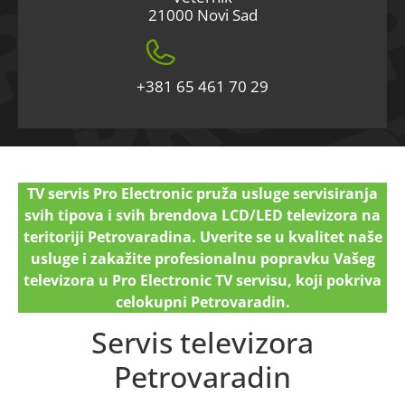
21000 Novi Sad
+381 65 461 70 29
TV servis Pro Electronic pruža usluge servisiranja
svih tipova i svih brendova LCD/LED televizora na
teritoriji Petrovaradina. Uverite se u kvalitet naše
usluge i zakažite profesionalnu popravku Vašeg
televizora u Pro Electronic TV servisu, koji pokriva
celokupni Petrovaradin.
Servis televizora
Petrovaradin