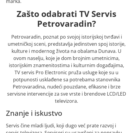
marka.
Zašto odabrati TV Servis
Petrovaradin?
Petrovaradin, poznat po svojoj istorijskoj tvrđavi i
umetničkoj sceni, predstavlja jedinstven spoj istorije,
kulture i modernog života na obalama Dunava. U
ovom naselju, koje je dom brojnim umetnicima,
istorijskim znamenitostima i kulturnim događajima,
TV servis Pro Electronic pruža usluge koje su u
potpunosti usklađene sa potrebama stanovnika
Petrovaradina, nudeći pouzdane, efikasne i brze
servisne intervencije za sve vrste i brendove LCD/LED
televizora.
Znanje i iskustvo
Servis čine mladi ljudi, koji dugo već prate razvoj i
servis televizora. Serviseri su usavršeni za popravku