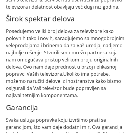
televizora i delatnost obavljaju već dugi niz godina.
Širok spektar delova
Posedujemo veliki broj delova za televizore kako
polovnih tako i novih, saradjujemo sa mnogobrojnim
veleprodajama i brinemo da za Vaš uredjaj nadjemo
najbolje rešenje. Stvorili smo mrežu partnera koja
nam omogućava pristup velikom broju originalnih
delova. Ovo nam daje prednost u brzoj i efikasnoj
popravci Vaših televizora.Ukoliko ima potrebe,
možemo naručiti delove iz inostranstva kako bismo
osigurali da Vaš televizor bude popravljen sa
najkvalitetnijim komponentama.
Garancija
Svaka usluga popravke koju izvršimo prati se
garancijom, što vam daje dodatni mir. Ova garancija