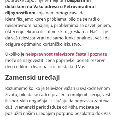
popravke započinje temeljnom
besplatnim
dolaskom na Vašu adresu u Petrovaradinu i
dijagnostikom
koja nam omogućava da
identifikujemo koren problema, bilo da se radi o
neispravnom napajanju, problemima sa osvetljenjem,
oštećenju ekrana ili softverskim greškama. Naš cilj je
da vaš televizor vrati ne samo funkcionalnost već i da
osigura optimalno korisničko iskustvo.
Ukoliko je
neispravnost televizora česta i poznata
može se nagovestiti cena popravke, poneti rezervni
deo i otkloniti kvar na licu mesta kod Vas.
Zamenski uređaji
Razumemo koliko je televizor važan u svakodnevnom
životu, bilo da se radi o praćenju omiljenih serija, vesti
ili sportskih događaja. U slučaju da popravka zahteva
duži vremenski period (duže od 48h), možete se
poslužiti našim uređajem potpuno besplatno dok Vaš