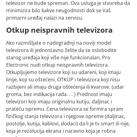
televizor ne bude spreman. Ova usluga je stvoreba da
minimizira bilo kakve neugodnosti dok se Vaš
primarni uređaj nalazi na servisu.
Otkup neispravnih televizora
Ako razmišljate o nadogradnji na noviji model
televizora ili jednostavno želite da se oslobodite
starog uređaja koji više nije funkcionalan, Pro
Electronic nudi otkup neispravnih televizora.
Otkupljujemo televizore koji su udareni, koji imaju
linije, koji su oštećeni. OTKUP i televizora koji nisu
razbijeni ali imaju druga oštećenja ili kvarove. (udar
groma, bez indikacija rada. . . ) Prednost imaju
televizori koji imaju originalnu kutiju, daljinac i
prateću opremu. Cena televizora se formira spram
fizičkog stanja televizora i njegove opreme (daljinac,
postolje, kutija, kablovi, dodaci) da li je tv smart ili nije,
koja je rezolucija ekrana i naravno koja je robna