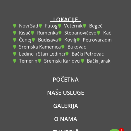
LOKACIJE
Novi Sad
Futog
Veternik
Begeč
Kisač
Rumenka
Stepanovićevo
Kać
Čenej
Budisava
Kovilj
Petrovaradin
Sremska Kamenica
Bukovac
Ledinci i Stari Ledinci
Bački Petrovac
Temerin
Sremski Karlovci
Bački Jarak
POČETNA
NAŠE USLUGE
GALERIJA
O NAMA
1
1