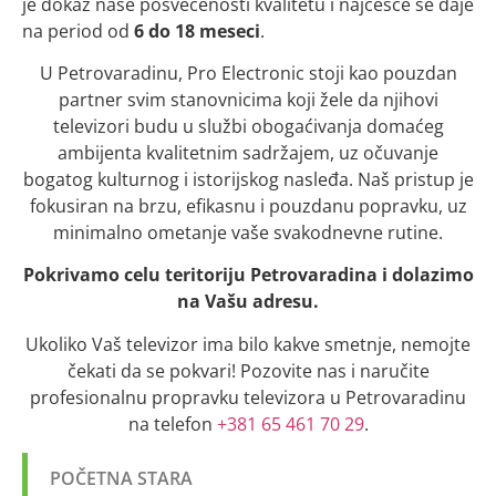
je dokaz naše posvećenosti kvalitetu i najčešće se daje
na period od
6 do 18 meseci
.
U Petrovaradinu, Pro Electronic stoji kao pouzdan
partner svim stanovnicima koji žele da njihovi
televizori budu u službi obogaćivanja domaćeg
ambijenta kvalitetnim sadržajem, uz očuvanje
bogatog kulturnog i istorijskog nasleđa. Naš pristup je
fokusiran na brzu, efikasnu i pouzdanu popravku, uz
minimalno ometanje vaše svakodnevne rutine.
Pokrivamo celu teritoriju Petrovaradina i dolazimo
na Vašu adresu.
Ukoliko Vaš televizor ima bilo kakve smetnje, nemojte
čekati da se pokvari! Pozovite nas i naručite
profesionalnu propravku televizora u Petrovaradinu
na telefon
+381 65 461 70 29
.
POČETNA STARA