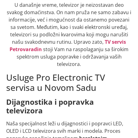
U današnje vreme, televizor je neizostavan deo
svakog domaćinstva. On nam pruža ne samo zabavu i
informacije, već i mogućnost da ostanemo povezani
sa svetom. Međutim, kao i svaki elektronski uređaj,
televizori su podložni kvarovima koji mogu narušiti
našu svakodnevnu rutinu. Upravo zato,
TV servis
Petrovaradin
stoji Vam na raspolaganju sa širokim
spektrom usluga popravke i održavanja vaših
televizora.
Usluge Pro Electronic TV
servisa u Novom Sadu
Dijagnostika i popravka
televizora
Naša specijalnost leži u dijagnostici i popravci LED,
OLED i LCD televizora svih marki i modela. Proces