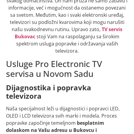
svakog domaćinstva. On nam pruža ne samo zabavu i
informacije, već i mogućnost da ostanemo povezani
sa svetom. Međutim, kao i svaki elektronski uređaj,
televizori su podložni kvarovima koji mogu narušiti
našu svakodnevnu rutinu. Upravo zato,
TV servis
Bukovac
stoji Vam na raspolaganju sa širokim
spektrom usluga popravke i održavanja vaših
televizora.
Usluge Pro Electronic TV
servisa u Novom Sadu
Dijagnostika i popravka
televizora
Naša specijalnost leži u dijagnostici i popravci LED,
OLED i LCD televizora svih marki i modela. Proces
popravke započinje temeljnom
besplatnim
dolaskom na Vašu adresu u Bukovcu i