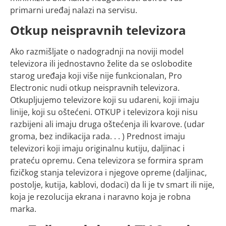
primarni uređaj nalazi na servisu.
Otkup neispravnih televizora
Ako razmišljate o nadogradnji na noviji model
televizora ili jednostavno želite da se oslobodite
starog uređaja koji više nije funkcionalan, Pro
Electronic nudi otkup neispravnih televizora.
Otkupljujemo televizore koji su udareni, koji imaju
linije, koji su oštećeni. OTKUP i televizora koji nisu
razbijeni ali imaju druga oštećenja ili kvarove. (udar
groma, bez indikacija rada. . . ) Prednost imaju
televizori koji imaju originalnu kutiju, daljinac i
prateću opremu. Cena televizora se formira spram
fizičkog stanja televizora i njegove opreme (daljinac,
postolje, kutija, kablovi, dodaci) da li je tv smart ili nije,
koja je rezolucija ekrana i naravno koja je robna
marka.