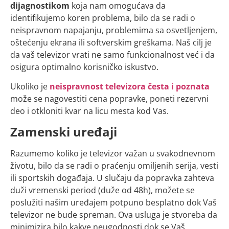
dijagnostikom
koja nam omogućava da
identifikujemo koren problema, bilo da se radi o
neispravnom napajanju, problemima sa osvetljenjem,
oštećenju ekrana ili softverskim greškama. Naš cilj je
da vaš televizor vrati ne samo funkcionalnost već i da
osigura optimalno korisničko iskustvo.
Ukoliko je
neispravnost televizora česta i poznata
može se nagovestiti cena popravke, poneti rezervni
deo i otkloniti kvar na licu mesta kod Vas.
Zamenski uređaji
Razumemo koliko je televizor važan u svakodnevnom
životu, bilo da se radi o praćenju omiljenih serija, vesti
ili sportskih događaja. U slučaju da popravka zahteva
duži vremenski period (duže od 48h), možete se
poslužiti našim uređajem potpuno besplatno dok Vaš
televizor ne bude spreman. Ova usluga je stvoreba da
minimizira bilo kakve neugodnosti dok se Vaš