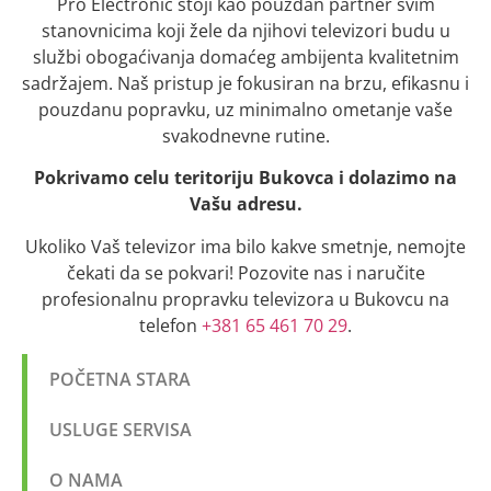
Pro Electronic stoji kao pouzdan partner svim
stanovnicima koji žele da njihovi televizori budu u
službi obogaćivanja domaćeg ambijenta kvalitetnim
sadržajem. Naš pristup je fokusiran na brzu, efikasnu i
pouzdanu popravku, uz minimalno ometanje vaše
svakodnevne rutine.
Pokrivamo celu teritoriju Bukovca i dolazimo na
Vašu adresu.
Ukoliko Vaš televizor ima bilo kakve smetnje, nemojte
čekati da se pokvari! Pozovite nas i naručite
profesionalnu propravku televizora u Bukovcu na
telefon
+381 65 461 70 29
.
POČETNA STARA
USLUGE SERVISA
O NAMA