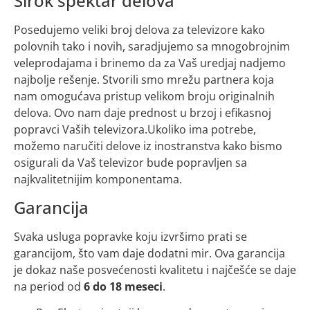
Širok spektar delova
Posedujemo veliki broj delova za televizore kako
polovnih tako i novih, saradjujemo sa mnogobrojnim
veleprodajama i brinemo da za Vaš uredjaj nadjemo
najbolje rešenje. Stvorili smo mrežu partnera koja
nam omogućava pristup velikom broju originalnih
delova. Ovo nam daje prednost u brzoj i efikasnoj
popravci Vaših televizora.Ukoliko ima potrebe,
možemo naručiti delove iz inostranstva kako bismo
osigurali da Vaš televizor bude popravljen sa
najkvalitetnijim komponentama.
Garancija
Svaka usluga popravke koju izvršimo prati se
garancijom, što vam daje dodatni mir. Ova garancija
je dokaz naše posvećenosti kvalitetu i najčešće se daje
na period od
6 do 18 meseci
.