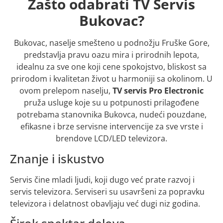
Zašto odabrati TV Servis
Bukovac?
Bukovac, naselje smešteno u podnožju Fruške Gore,
predstavlja pravu oazu mira i prirodnih lepota,
idealnu za sve one koji cene spokojstvo, bliskost sa
prirodom i kvalitetan život u harmoniji sa okolinom. U
ovom prelepom naselju,
TV servis Pro Electronic
pruža usluge koje su u potpunosti prilagođene
potrebama stanovnika Bukovca, nudeći pouzdane,
efikasne i brze servisne intervencije za sve vrste i
brendove LCD/LED televizora.
Znanje i iskustvo
Servis čine mladi ljudi, koji dugo već prate razvoj i
servis televizora. Serviseri su usavršeni za popravku
televizora i delatnost obavljaju već dugi niz godina.