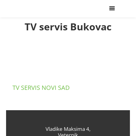
USLUGE SERVISA
TV servis Bukovac
TV SERVIS NOVI SAD
SERVISIRANJE SVIH TIPOVA
I SVIH BRENDOVA TELEVIZORA
Vladike Maksima 4,
Veternik