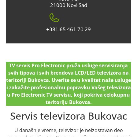
21000 Novi Sad
+381 65 461 70 29
TV servis Pro Electronic pruža usluge servisiranja
svih tipova i svih brendova LCD/LED televizora na
teritoriji Bukovca. Uverite se u kvalitet naše usluge
i zakažite profesionalnu popravku Vašeg televizora
u Pro Electronic TV servisu, koji pokriva celokupnu
teritoriju Bukovca.
Servis televizora Bukovac
U današnje vreme, televizor je neizostavan deo