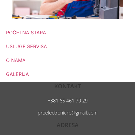
POČETNA STARA
USLUGE SERVISA
O NAMA
GALERIJA
KONTAKT
+381 65 461 70 29
proelectronicns@gmail.com
ADRESA