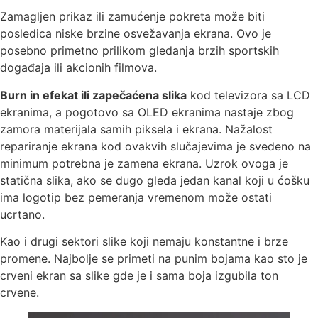
Zamagljen prikaz ili zamućenje pokreta može biti
posledica niske brzine osvežavanja ekrana. Ovo je
posebno primetno prilikom gledanja brzih sportskih
događaja ili akcionih filmova.
Burn in efekat ili zapečaćena slika
kod televizora sa LCD
ekranima, a pogotovo sa OLED ekranima nastaje zbog
zamora materijala samih piksela i ekrana. Nažalost
repariranje ekrana kod ovakvih slučajevima je svedeno na
minimum potrebna je zamena ekrana. Uzrok ovoga je
statična slika, ako se dugo gleda jedan kanal koji u ćošku
ima logotip bez pemeranja vremenom može ostati
ucrtano.
Kao i drugi sektori slike koji nemaju konstantne i brze
promene. Najbolje se primeti na punim bojama kao sto je
crveni ekran sa slike gde je i sama boja izgubila ton
crvene.