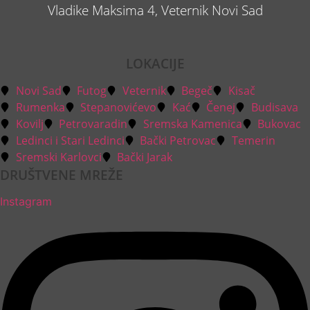
Vladike Maksima 4,
Veternik
Novi Sad
LOKACIJE
Novi Sad
Futog
Veternik
Begeč
Kisač
Rumenka
Stepanovićevo
Kać
Čenej
Budisava
Kovilj
Petrovaradin
Sremska Kamenica
Bukovac
Ledinci i Stari Ledinci
Bački Petrovac
Temerin
Sremski Karlovci
Bački Jarak
DRUŠTVENE MREŽE
Instagram