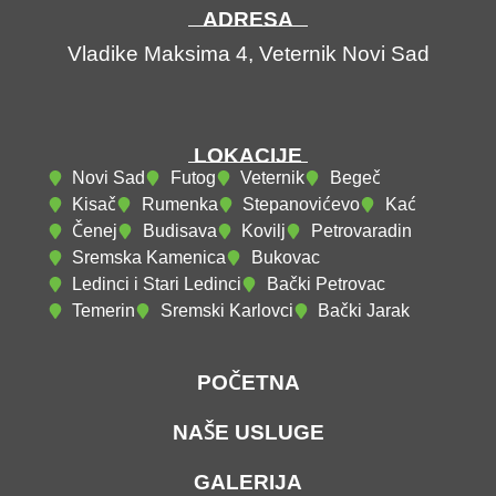
ADRESA
Vladike Maksima 4,
Veternik
Novi Sad
LOKACIJE
Novi Sad
Futog
Veternik
Begeč
Kisač
Rumenka
Stepanovićevo
Kać
Čenej
Budisava
Kovilj
Petrovaradin
Sremska Kamenica
Bukovac
Ledinci i Stari Ledinci
Bački Petrovac
Temerin
Sremski Karlovci
Bački Jarak
POČETNA
NAŠE USLUGE
GALERIJA