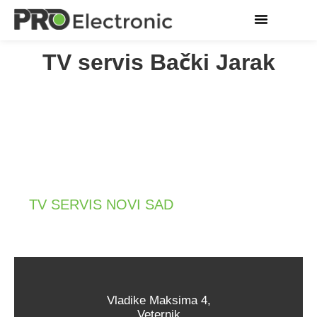
USLUGE SERVISA
TV servis Bački Jarak
TV SERVIS NOVI SAD
SERVISIRANJE SVIH TIPOVA
I SVIH BRENDOVA TELEVIZORA
Vladike Maksima 4,
Veternik