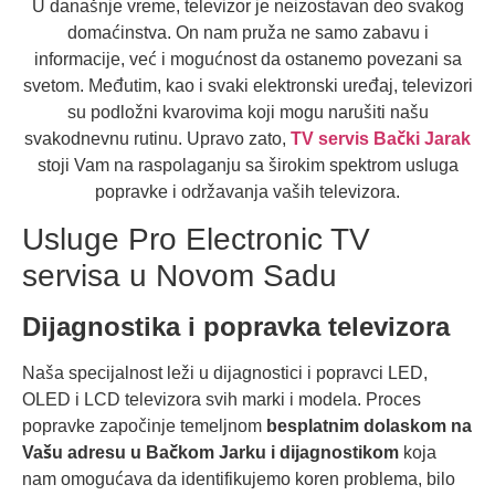
U današnje vreme, televizor je neizostavan deo svakog
domaćinstva. On nam pruža ne samo zabavu i
informacije, već i mogućnost da ostanemo povezani sa
svetom. Međutim, kao i svaki elektronski uređaj, televizori
su podložni kvarovima koji mogu narušiti našu
svakodnevnu rutinu. Upravo zato,
TV servis Bački Jarak
stoji Vam na raspolaganju sa širokim spektrom usluga
popravke i održavanja vaših televizora.
Usluge Pro Electronic TV
servisa u Novom Sadu
Dijagnostika i popravka televizora
Naša specijalnost leži u dijagnostici i popravci LED,
OLED i LCD televizora svih marki i modela. Proces
popravke započinje temeljnom
besplatnim dolaskom na
Vašu adresu u Bačkom Jarku i dijagnostikom
koja
nam omogućava da identifikujemo koren problema, bilo