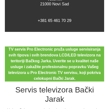
21000 Novi Sad
+381 65 461 70 29
TV servis Pro Electronic pruža usluge servisiranja
svih tipova i svih brendova LCD/LED televizora na
teritoriji Bačkog Jarka. Uverite se u kvalitet naše
usluge i zakažite profesionalnu popravku Vašeg
televizora u Pro Electronic TV servisu, koji pokriva
celokupni Bački Jarak.
Servis televizora Bački
Jarak