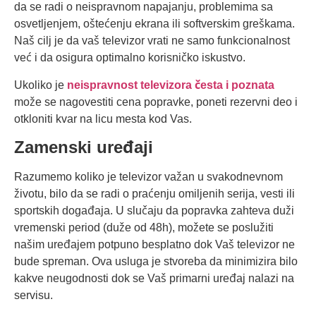
da se radi o neispravnom napajanju, problemima sa
osvetljenjem, oštećenju ekrana ili softverskim greškama.
Naš cilj je da vaš televizor vrati ne samo funkcionalnost
već i da osigura optimalno korisničko iskustvo.
Ukoliko je
neispravnost televizora česta i poznata
može se nagovestiti cena popravke, poneti rezervni deo i
otkloniti kvar na licu mesta kod Vas.
Zamenski uređaji
Razumemo koliko je televizor važan u svakodnevnom
životu, bilo da se radi o praćenju omiljenih serija, vesti ili
sportskih događaja. U slučaju da popravka zahteva duži
vremenski period (duže od 48h), možete se poslužiti
našim uređajem potpuno besplatno dok Vaš televizor ne
bude spreman. Ova usluga je stvoreba da minimizira bilo
kakve neugodnosti dok se Vaš primarni uređaj nalazi na
servisu.