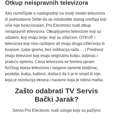
Otkup neispravnih televizora
Ako razmišljate o nadogradnji na noviji model televizora
ili jednostavno želite da se oslobodite starog uređaja koji
više nije funkcionalan, Pro Electronic nudi otkup
neispravnih televizora. Otkupljujemo televizore koji su
udareni, koji imaju linije, koji su oštećeni. OTKUP i
televizora koji nisu razbijeni ali imaju druga oštećenja ili
kvarove. (udar groma, bez indikacija rada. . . ) Prednost
imaju televizori koji imaju originalnu kutiju, daljinac i
prateću opremu. Cena televizora se formira spram
fizičkog stanja televizora i njegove opreme (daljinac,
postolje, kutija, kablovi, dodaci) da li je tv smart ili nije,
koja je rezolucija ekrana i naravno koja je robna marka.
Zašto odabrati TV Servis
Bački Jarak?
Servis Pro Electronic nudi usluge koje su pažljivo