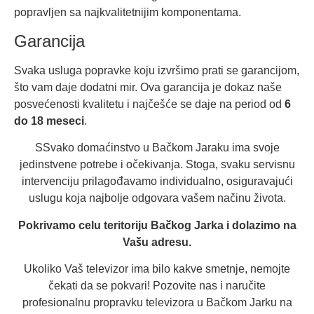
popravljen sa najkvalitetnijim komponentama.
Garancija
Svaka usluga popravke koju izvršimo prati se garancijom,
što vam daje dodatni mir. Ova garancija je dokaz naše
posvećenosti kvalitetu i najčešće se daje na period od
6
do 18 meseci
.
SSvako domaćinstvo u Bačkom Jaraku ima svoje
jedinstvene potrebe i očekivanja. Stoga, svaku servisnu
intervenciju prilagođavamo individualno, osiguravajući
uslugu koja najbolje odgovara vašem načinu života.
Pokrivamo celu teritoriju Bačkog Jarka i dolazimo na
Vašu adresu.
Ukoliko Vaš televizor ima bilo kakve smetnje, nemojte
čekati da se pokvari! Pozovite nas i naručite
profesionalnu propravku televizora u Bačkom Jarku na