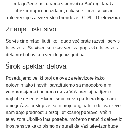
prilagođene potrebama stanovnika Bačkog Jaraka,
obezbeđujući pouzdane, efikasne i brze servisne
intervencije za sve vrste i brendove LCD/LED televizora.
Znanje i iskustvo
Servis čine mladi ljudi, koji dugo već prate razvoj i servis
televizora. Serviseri su usavršeni za popravku televizora i
delatnost obavljaju već dugi niz godina.
Širok spektar delova
Posedujemo veliki broj delova za televizore kako
polovnih tako i novih, saradjujemo sa mnogobrojnim
veleprodajama i brinemo da za Vaš uredjaj nadjemo
najbolje rešenje. Stvorili smo mrežu partnera koja nam
omogućava pristup velikom broju originalnih delova. Ovo
nam daje prednost u brzoj i efikasnoj popravci Vaših
televizora.Ukoliko ima potrebe, možemo naručiti delove iz
inostranstva kako bismo osigurali da Vaš televizor bude