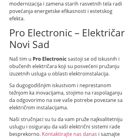
modernizacija i zamena starih rasvetnih tela radi
povećanja energetske efikasnosti i estetskog
efekta.
Pro Electronic – Električar
Novi Sad
Naš tim u
Pro Electronic
sastoji se od iskusnih i
obučenih električara koji su posvećeni pružanju
izuzetnih usluga u oblasti elektroinstalacija.
Sa dugogodišnjim iskustvom i neprestanom
težnjom ka inovacijama, stojimo na raspolaganju
da odgovorimo na sve vaše potrebe povezane sa
električnim instalacijama.
Naši stručnjaci su tu da vam pruže najkvalitetniju
uslugu i osiguraju da vaši električni sistemi rade
besprekorno.
Kontaktirajte nas danas
i saznajte