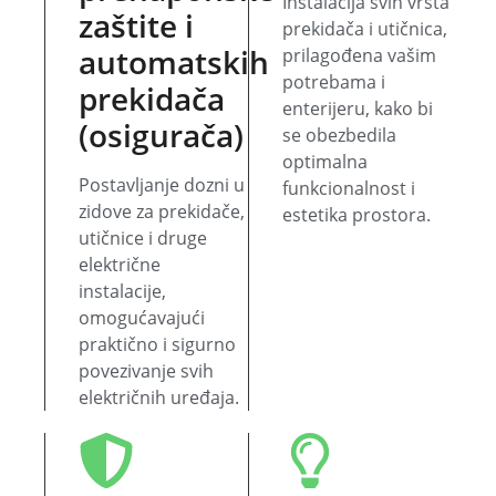
Instalacija svih vrsta
zaštite i
prekidača i utičnica,
automatskih
prilagođena vašim
potrebama i
prekidača
enterijeru, kako bi
(osigurača)
se obezbedila
optimalna
Postavljanje dozni u
funkcionalnost i
zidove za prekidače,
estetika prostora.
utičnice i druge
električne
instalacije,
omogućavajući
praktično i sigurno
povezivanje svih
električnih uređaja.