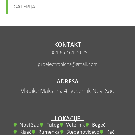
GALERIJA
KONTAKT
+381 65 461 70 29
proelectronicns@gmail.com
ADRESA
Vladike Maksima 4,
Veternik
Novi Sad
LOKACIJE
Novi Sad
Futog
Veternik
Begeč
Kisač
Rumenka
Stepanovićevo
Kać