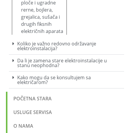
ploče i ugradne
rerne, bojlera,
grejalica, sušača i
drugih fiksnih
električnih aparata
Koliko je važno redovno održavanje
elektroinstalacija?
Da li je zamena stare elektroinstalacije u
stanu neophodna?
Kako mogu da se konsultujem sa
električarom?
POČETNA STARA
USLUGE SERVISA
O NAMA