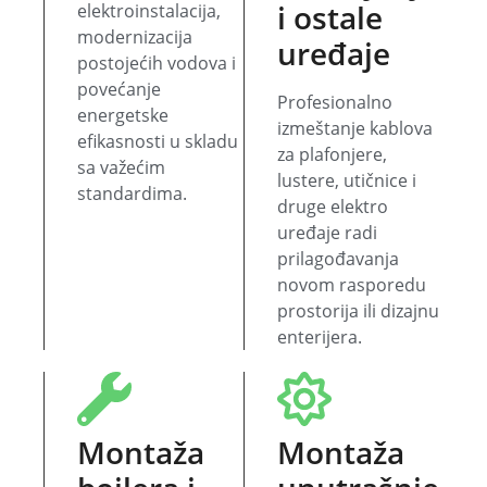
i ostale
elektroinstalacija,
modernizacija
uređaje
postojećih vodova i
povećanje
Profesionalno
energetske
izmeštanje kablova
efikasnosti u skladu
za plafonjere,
sa važećim
lustere, utičnice i
standardima.
druge elektro
uređaje radi
prilagođavanja
novom rasporedu
prostorija ili dizajnu
enterijera.
Montaža
Montaža