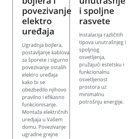
bojlera i
unutrašnje
povezivanje
i spoljne
elektro
rasvete
uređaja
Instalacija različitih
tipova unutrašnjeg i
Ugradnja bojlera,
spoljnog
postavljanje kablova
osvetljenja,
za šporete i sigurno
pružajući estetsku i
povezivanje ostalih
funkcionalnu
elektro uređaja
osvetljenost
kako bi se
prostora uz
obezbedilo njihovo
minimalnu
pravilno i efikasno
potrošnju energije.
funkcionisanje.
Montaža električnih
uredjaja u Vašem
domu. Povezivanje
ugradne grejne