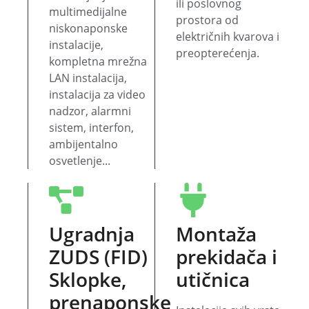
ili poslovnog
multimedijalne
prostora od
niskonaponske
električnih kvarova i
instalacije,
preopterećenja.
kompletna mrežna
LAN instalacija,
instalacija za video
nadzor, alarmni
sistem, interfon,
ambijentalno
osvetlenje...
Ugradnja
Montaža
ZUDS (FID)
prekidača i
Sklopke,
utičnica
prenaponske