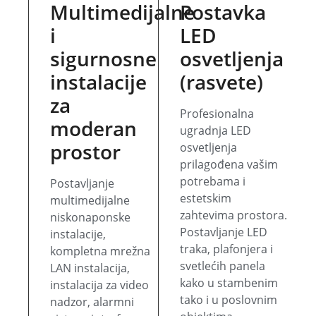
Multimedijalne
Postavka
i
LED
sigurnosne
osvetljenja
instalacije
(rasvete)
za
Profesionalna
moderan
ugradnja LED
prostor
osvetljenja
prilagođena vašim
potrebama i
Postavljanje
estetskim
multimedijalne
zahtevima prostora.
niskonaponske
Postavljanje LED
instalacije,
traka, plafonjera i
kompletna mrežna
svetlećih panela
LAN instalacija,
kako u stambenim
instalacija za video
tako i u poslovnim
nadzor, alarmni