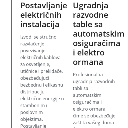
Postavljanje
Ugradnja
električnih
razvodne
instalacija
table sa
automatskim
Izvodi se stručno
osiguračima
razvlačenje i
i elektro
povezivanje
električnih kablova
ormana
za osvetljenje,
utičnice i prekidače,
Profesionalna
obezbeđujući
ugradnja razvodnih
bezbednu i efikasnu
tabli sa
distribuciju
automatskim
električne energije u
osiguračima i
stambenim i
elektro ormara,
poslovnim
čime se obezbeđuje
objektima.
zaštita vašeg doma
Postavljanje