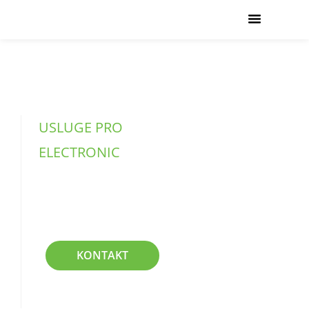
USLUGE SERVISA
USLUGE PRO
ELECTRONIC
Elektroinstalacije
KONTAKT
USLUGE