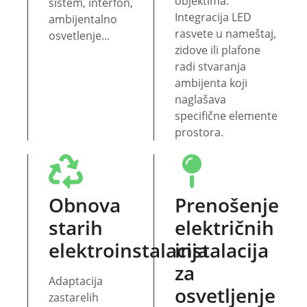
objektima.
sistem, interfon,
Integracija LED
ambijentalno
rasvete u nameštaj,
osvetlenje...
zidove ili plafone
radi stvaranja
ambijenta koji
naglašava
specifične elemente
prostora.
Obnova
Prenošenje
starih
električnih
elektroinstalacija
instalacija
za
Adaptacija
osvetljenje
zastarelih