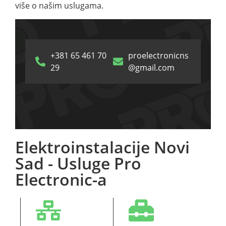
više o našim uslugama.
+381 65 461 70
proelectronicns
29
@gmail.com
Elektroinstalacije Novi
Sad - Usluge Pro
Electronic-a